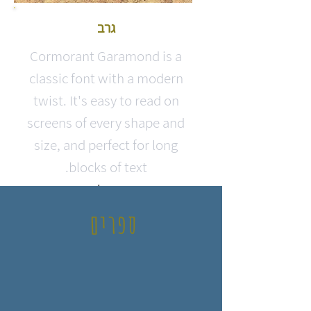
גרב
Cormorant Garamond is a
classic font with a modern
twist. It's easy to read on
screens of every shape and
size, and perfect for long
blocks of text.
עוד על גרב
ספרים