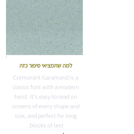
למה שתמציאי סיפור כזה
Cormorant Garamond is a
classic font with a modern
twist. It's easy to read on
screens of every shape and
size, and perfect for long
blocks of text.