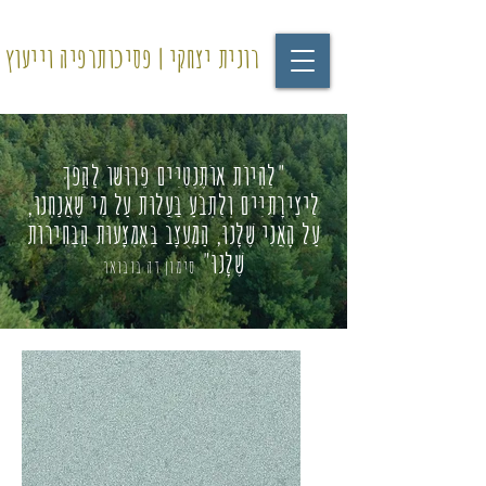
רונית יצחקי | פסיכותרפיה וייעוץ
"לִהְיוֹת אוֹתֶנְטִיִּים פֵּרוּשׁוֹ לַהֲפֹךְ
לִיצִירָתִיִּים וְלִתְבֹּעַ בַּעֲלוּת עַל מִי שֶׁאֲנַחְנוּ,
עַל הָאֲנִי שֶׁלָּנוּ, הַמְּעֻצָּב בְּאֶמְצָעוּת הַבְּחִירוֹת
שֶׁלָּנוּ"​
סימון דה בובואר​